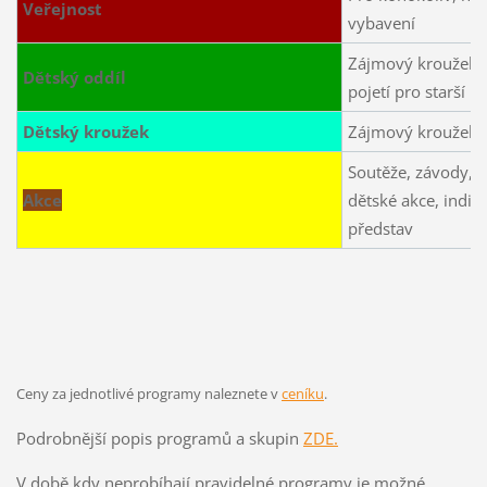
Veřejnost
vybavení
Zájmový kroužek p
Dětský oddíl
pojetí pro starší
Dětský kroužek
Zájmový kroužek p
Soutěže, závody, f
Akce
dětské akce, indivi
představ
Ceny za jednotlivé programy naleznete v
ceníku
.
Podrobnější popis programů a skupin
ZDE.
V době kdy neprobíhají pravidelné programy je možné