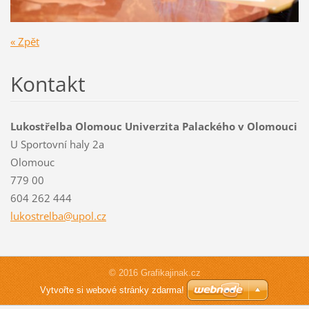
« Zpět
Kontakt
Lukostřelba Olomouc Univerzita Palackého v Olomouci
U Sportovní haly 2a
Olomouc
779 00
604 262 444
lukostre
lba@upol
.cz
© 2016 Grafikajinak.cz
Vytvořte si webové stránky zdarma!