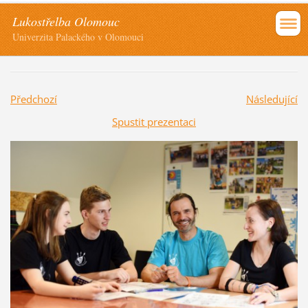
Lukostřelba Olomouc
Univerzita Palackého v Olomouci
Předchozí
Následující
Spustit prezentaci